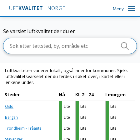
LUFT
KVALITET
I NORGE
Meny
Varsel
Se varslet luftkvalitet der du er
Målestasjoner
Kart
Min posisjon
Lær mer
Luftkvaliteten varierer lokalt, også innenfor kommuner. Sjekk
Om tjenesten
luftkvalitetsvarselet der du ferdes i søket over, i kartet eller i
lenkene under.
Steder
Nå
Kl.
2
-
24
I morgen
Oslo
Lite
Lite
Lite
Bergen
Lite
Lite
Lite
Trondheim - Tråante
Lite
Lite
Lite
Stavanger
Lite
Lite
Lite