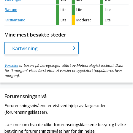
Bærum
Lite
Lite
Lite
Kristiansand
Lite
Moderat
Lite
Mine mest besøkte steder
Kartvisning
Varselet
er basert på beregninger utført av Meteorologisk institutt. Data
for "I morgen" vises først etter at varslet er oppdatert (oppdateres hver
morgen).
Forurensningsnivå
Forurensningsnivåene er vist ved hjelp av fargekoder
(forurensningsklasser).
Lær mer om hva de ulike forurensningsklassene betyr og hvilke
betydning forurensningsnivået har for din helse.